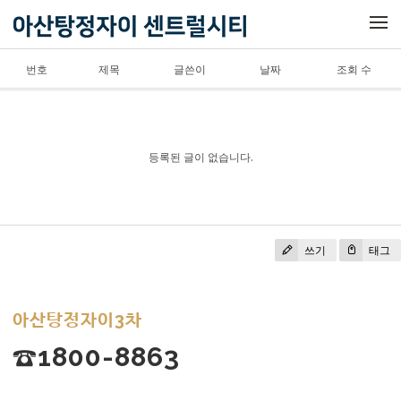
메뉴 건너뛰기
번호
제목
글쓴이
날짜
조회 수
등록된 글이 없습니다.
쓰기
태그
아산탕정자이3차
☎1800-8863