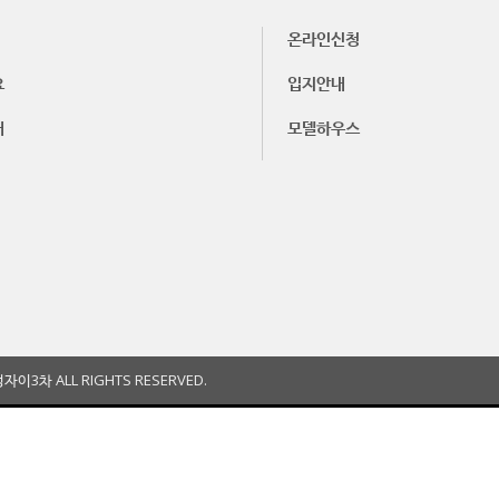
온라인신청
요
입지안내
내
모델하우스
이3차 ALL RIGHTS RESERVED.