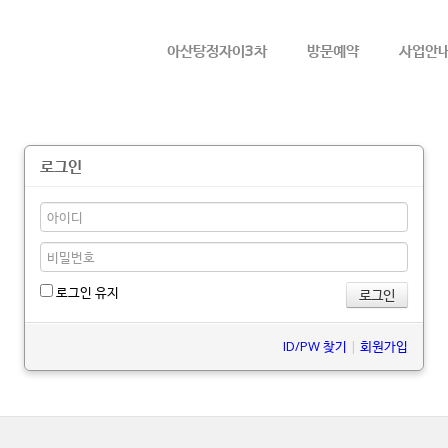
메뉴 건너뛰기
아산탕정자이3차
방문예약
사업안
로그인
로그인 유지
ID/PW 찾기
|
회원가입